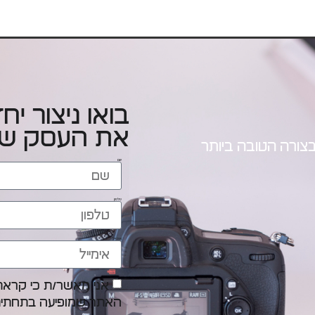
בואו ניצור י
את העסק של
בצורה הטובה ביותר
שם
טלפון
אימייל
אני מאשר/ת כי קראתי
האתר שמופיעה בתחתית