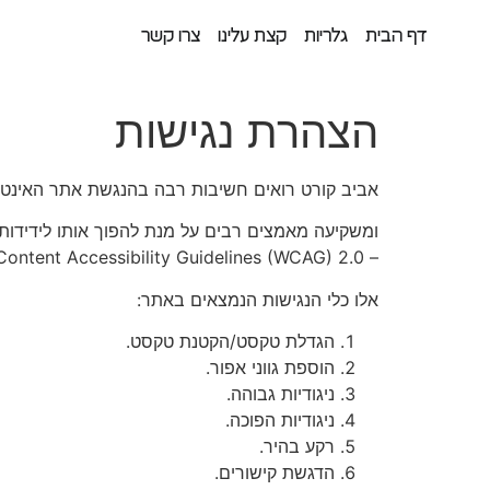
לתוכן
דף הבית
גלריות
קצת עלינו
צרו קשר
הצהרת נגישות
אביב קורט רואים חשיבות רבה בהנגשת אתר האינטרנ
ומשקיעה מאמצים רבים על מנת להפוך אותו לידידות
– Web Content Accessibility Guidelines (WCAG) 2.0 ובהתאם להנחיות הנגישות בתקן הישראלי 5568 – ״קווים מנחים לנגישות תכנים באינטרנט”.
אלו כלי הנגישות הנמצאים באתר:
הגדלת טקסט/הקטנת טקסט.
הוספת גווני אפור.
ניגודיות גבוהה.
ניגודיות הפוכה.
רקע בהיר.
הדגשת קישורים.