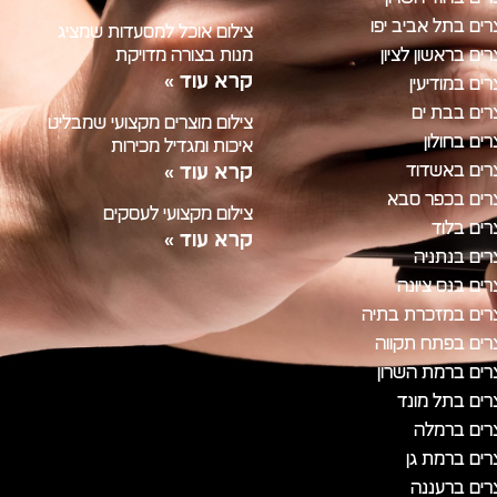
רים בתל אביב יפו
צילום אוכל למסעדות שמציג
ים בראשון לציון
מנות בצורה מדויקת
קרא עוד »
ים במודיעין
רים בבת ים
צילום מוצרים מקצועי שמבליט
ים בחולון
איכות ומגדיל מכירות
רים באשדוד
קרא עוד »
רים בכפר סבא
צילום מקצועי לעסקים
רים בלוד
קרא עוד »
רים בנתניה
ים בנס ציונה
רים במזכרת בתיה
רים בפתח תקווה
רים ברמת השרון
רים בתל מונד
רים ברמלה
רים ברמת גן
רים ברעננה