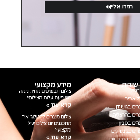
חזרו אליי
 שירות
מידע מקצועי
רכז
צילום תכשיטים מחיר: ממה
מושפעת עלות הצילום?
 אביב
קרא עוד »
ים בגוש דן
רים בהרצליה
צילום מוצרים לקטלוג: איך
ים בסביון
מתכננים יום צילום יעיל
ומקצועי?
רים בגבעתיים
קרא עוד »
רים בהוד השרון