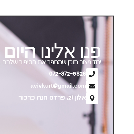
פנו אלינו
היום
יחד ניצור תוכן שמספר את הסיפור שלכם 
072-372-5826
avivkurt@gmail.com
אלון 21, פרדס חנה כרכור