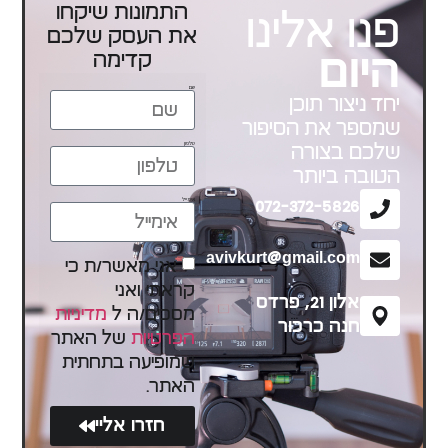
התמונות שיקחו
פנו אלינו
את העסק שלכם
קדימה
היום
שם
יחד ניצור תוכן
שמספר את הסיפור
טלפון
שלכם בצורה
הטובה ביותר
אימייל
072-372-5826
avivkurt@gmail.com
אני מאשר/ת כי
קראתי ואני
אלון 21, פרדס
מסכים/ה ל
מדיניות
חנה כרכור
הפרטיות
של האתר
שמופיעה בתחתית
האתר.
חזרו אליי