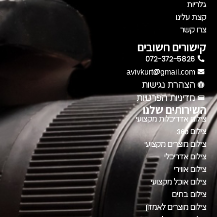
גלריות
קצת עלינו
צרו קשר
קישורים חשובים
072-372-5826
avivkurt@gmail.com
הצהרת נגישות
מדיניות הפרטיות
השירותים שלנו
צילום אדריכלות מקצועי
צילום 360
צילום מוצרים מקצועי
צילום אדריכלי
צילום אווירי
צילום אוכל מקצועי
צילום בתים
צילום מוצרים לאמזון